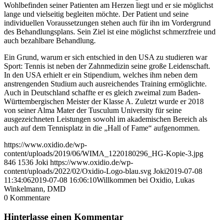
Wohlbefinden seiner Patienten am Herzen liegt und er sie möglichst
lange und vielseitig begleiten möchte. Der Patient und seine
individuellen Voraussetzungen stehen auch für ihn im Vordergrund
des Behandlungsplans. Sein Ziel ist eine möglichst schmerzfreie und
auch bezahlbare Behandlung.
Ein Grund, warum er sich entschied in den USA zu studieren war
Sport: Tennis ist neben der Zahnmedizin seine große Leidenschaft.
In den USA erhielt er ein Stipendium, welches ihm neben dem
anstrengenden Studium auch ausreichendes Training ermöglichte.
Auch in Deutschland schaffte er es gleich zweimal zum Baden-
Württembergischen Meister der Klasse A. Zuletzt wurde er 2018
von seiner Alma Mater der Tusculum University für seine
ausgezeichneten Leistungen sowohl im akademischen Bereich als
auch auf dem Tennisplatz in die „Hall of Fame“ aufgenommen.
https://www.oxidio.de/wp-
content/uploads/2019/06/WIMA_1220180296_HG-Kopie-3.jpg
846
1536
Joki
https://www.oxidio.de/wp-
content/uploads/2022/02/Oxidio-Logo-blau.svg
Joki
2019-07-08
11:34:06
2019-07-08 16:06:10
Willkommen bei Oxidio, Lukas
Winkelmann, DMD
0
Kommentare
Hinterlasse einen Kommentar