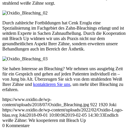
strahlend weiße Zähne sorgt.
Durch zahlreiche Fortbildungen hat Cenk Eroglu eine
Spezialisierung im Fachgebiet des Zahn-Bleachings erlangt und ist
seitdem Experte in Sachen Zahnaufhellung. Durch die Kooperation
mit Bleach Up widmen wir uns als Praxis nicht nur dem
gesundheitlichen Aspekt Ihrer Zähne, sondern erweitern unsere
Behandlungen auch im Bereich der Ästhetik.
Sie haben Interesse an Bleaching? Wir nehmen uns ausgiebig Zeit
für ein Gespräch und gehen auf jeden Patienten individuell ein –
von Jung bis Alt. Überzeugen Sie sich von dem strahlenden Weiß
Ihrer Zähne und
kontaktieren Sie uns
, um mehr über Bleaching zu
erfahren.
https://www.oxidio.de/wp-
content/uploads/2018/07/Oxidio_Bleaching.jpg
922
1920
Joki
https://www.oxidio.de/wp-content/uploads/2022/02/Oxidio-Logo-
blau.svg
Joki
2018-09-01 10:00:06
2019-02-05 14:30:33
Endlich
weiße Zähne: Wir kooperieren mit Bleach Up
0
Kommentare