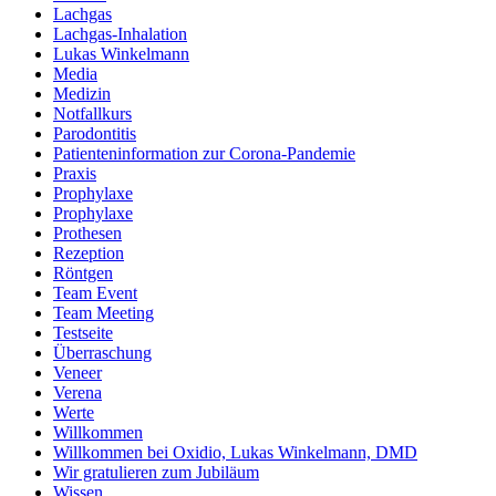
Lachgas
Lachgas-Inhalation
Lukas Winkelmann
Media
Medizin
Notfallkurs
Parodontitis
Patienteninformation zur Corona-Pandemie
Praxis
Prophylaxe
Prophylaxe
Prothesen
Rezeption
Röntgen
Team Event
Team Meeting
Testseite
Überraschung
Veneer
Verena
Werte
Willkommen
Willkommen bei Oxidio, Lukas Winkelmann, DMD
Wir gratulieren zum Jubiläum
Wissen