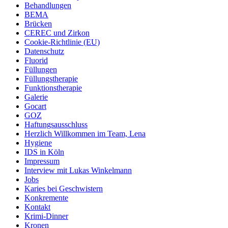
Behandlungen
BEMA
Brücken
CEREC und Zirkon
Cookie-Richtlinie (EU)
Datenschutz
Fluorid
Füllungen
Füllungstherapie
Funktionstherapie
Galerie
Gocart
GOZ
Haftungsausschluss
Herzlich Willkommen im Team, Lena
Hygiene
IDS in Köln
Impressum
Interview mit Lukas Winkelmann
Jobs
Karies bei Geschwistern
Konkremente
Kontakt
Krimi-Dinner
Kronen