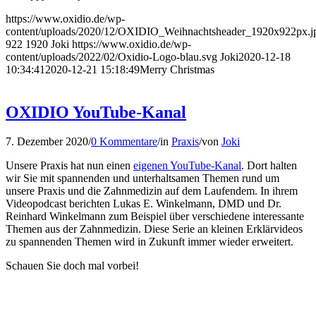
https://www.oxidio.de/wp-
content/uploads/2020/12/OXIDIO_Weihnachtsheader_1920x922px.j
922
1920
Joki
https://www.oxidio.de/wp-
content/uploads/2022/02/Oxidio-Logo-blau.svg
Joki
2020-12-18
10:34:41
2020-12-21 15:18:49
Merry Christmas
OXIDIO YouTube-Kanal
7. Dezember 2020
/
0 Kommentare
/
in
Praxis
/
von
Joki
Unsere Praxis hat nun einen
eigenen YouTube-Kanal
. Dort halten
wir Sie mit spannenden und unterhaltsamen Themen rund um
unsere Praxis und die Zahnmedizin auf dem Laufendem. In ihrem
Videopodcast berichten Lukas E. Winkelmann, DMD und Dr.
Reinhard Winkelmann zum Beispiel über verschiedene interessante
Themen aus der Zahnmedizin. Diese Serie an kleinen Erklärvideos
zu spannenden Themen wird in Zukunft immer wieder erweitert.
Schauen Sie doch mal vorbei!