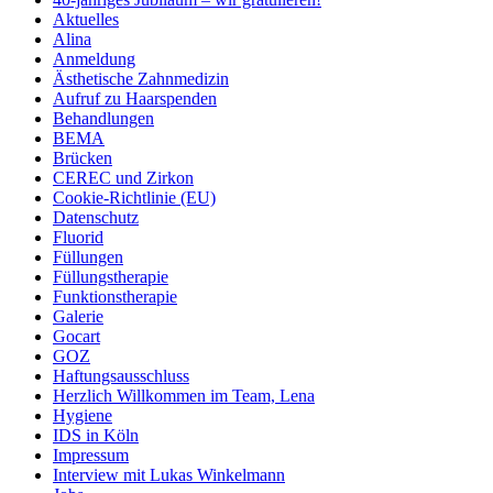
Aktuelles
Alina
Anmeldung
Ästhetische Zahnmedizin
Aufruf zu Haarspenden
Behandlungen
BEMA
Brücken
CEREC und Zirkon
Cookie-Richtlinie (EU)
Datenschutz
Fluorid
Füllungen
Füllungstherapie
Funktionstherapie
Galerie
Gocart
GOZ
Haftungsausschluss
Herzlich Willkommen im Team, Lena
Hygiene
IDS in Köln
Impressum
Interview mit Lukas Winkelmann