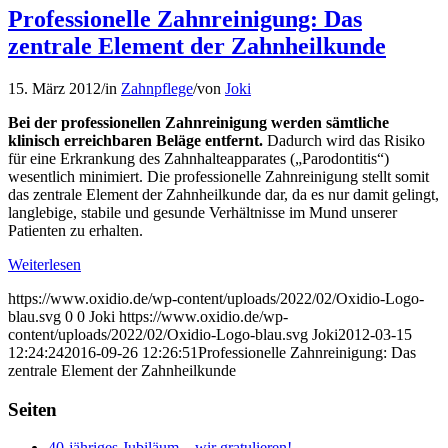
Professionelle Zahnreinigung: Das
zentrale Element der Zahnheilkunde
15. März 2012
/
in
Zahnpflege
/
von
Joki
Bei der professionellen Zahnreinigung werden sämtliche
klinisch erreichbaren Beläge entfernt.
Dadurch wird das Risiko
für eine Erkrankung des Zahnhalteapparates („Parodontitis“)
wesentlich minimiert. Die professionelle Zahnreinigung stellt somit
das zentrale Element der Zahnheilkunde dar, da es nur damit gelingt,
langlebige, stabile und gesunde Verhältnisse im Mund unserer
Patienten zu erhalten.
Weiterlesen
https://www.oxidio.de/wp-content/uploads/2022/02/Oxidio-Logo-
blau.svg
0
0
Joki
https://www.oxidio.de/wp-
content/uploads/2022/02/Oxidio-Logo-blau.svg
Joki
2012-03-15
12:24:24
2016-09-26 12:26:51
Professionelle Zahnreinigung: Das
zentrale Element der Zahnheilkunde
Seiten
40-jähriges Jubiläum – wir gratulieren!