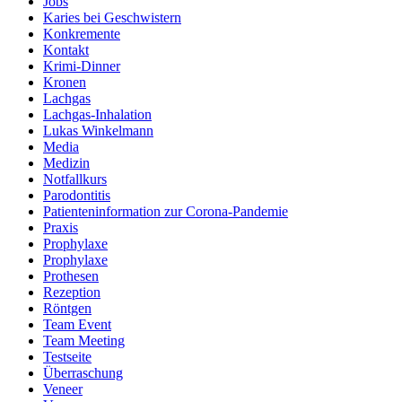
Jobs
Karies bei Geschwistern
Konkremente
Kontakt
Krimi-Dinner
Kronen
Lachgas
Lachgas-Inhalation
Lukas Winkelmann
Media
Medizin
Notfallkurs
Parodontitis
Patienteninformation zur Corona-Pandemie
Praxis
Prophylaxe
Prophylaxe
Prothesen
Rezeption
Röntgen
Team Event
Team Meeting
Testseite
Überraschung
Veneer