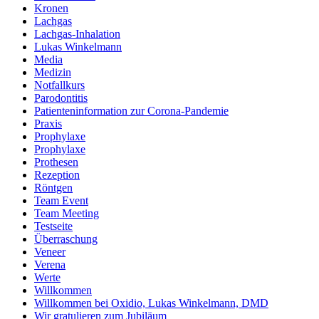
Kronen
Lachgas
Lachgas-Inhalation
Lukas Winkelmann
Media
Medizin
Notfallkurs
Parodontitis
Patienteninformation zur Corona-Pandemie
Praxis
Prophylaxe
Prophylaxe
Prothesen
Rezeption
Röntgen
Team Event
Team Meeting
Testseite
Überraschung
Veneer
Verena
Werte
Willkommen
Willkommen bei Oxidio, Lukas Winkelmann, DMD
Wir gratulieren zum Jubiläum