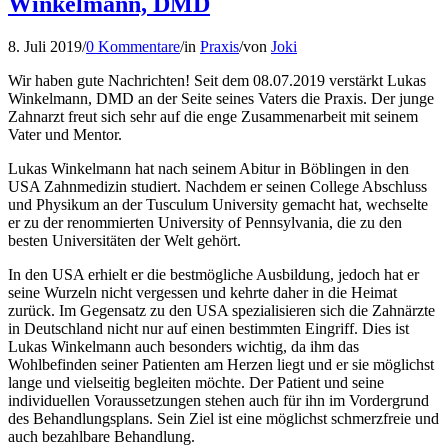
Winkelmann, DMD
8. Juli 2019
/
0 Kommentare
/
in
Praxis
/
von
Joki
Wir haben gute Nachrichten! Seit dem 08.07.2019 verstärkt Lukas
Winkelmann, DMD an der Seite seines Vaters die Praxis. Der junge
Zahnarzt freut sich sehr auf die enge Zusammenarbeit mit seinem
Vater und Mentor.
Lukas Winkelmann hat nach seinem Abitur in Böblingen in den
USA Zahnmedizin studiert. Nachdem er seinen College Abschluss
und Physikum an der Tusculum University gemacht hat, wechselte
er zu der renommierten University of Pennsylvania, die zu den
besten Universitäten der Welt gehört.
In den USA erhielt er die bestmögliche Ausbildung, jedoch hat er
seine Wurzeln nicht vergessen und kehrte daher in die Heimat
zurück. Im Gegensatz zu den USA spezialisieren sich die Zahnärzte
in Deutschland nicht nur auf einen bestimmten Eingriff. Dies ist
Lukas Winkelmann auch besonders wichtig, da ihm das
Wohlbefinden seiner Patienten am Herzen liegt und er sie möglichst
lange und vielseitig begleiten möchte. Der Patient und seine
individuellen Voraussetzungen stehen auch für ihn im Vordergrund
des Behandlungsplans. Sein Ziel ist eine möglichst schmerzfreie und
auch bezahlbare Behandlung.