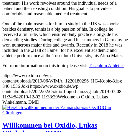
treatment. His work revolves around the individual needs of a
patient and their existing condition. His goal is to provide a
comfortable and reasonable medical treatment.
One of the main reasons for him to study in the US was sports:
besides dentistry, tennis is a big passion of his. In college he
received a full ride, which ensured daily practice alongside his
demanding studies. During college and his summers in Germany he
won numerous major titles and awards. Recently in 2018 he was
included in the „Hall of Fame“ for his excellent academic and
athletic performance at the Tusculum University, his Alma Mater.
For more information on this topic please visit
Tusculum Athletics
.
https://www.oxidio.de/wp-
content/uploads/2019/06/WIMA_1220180296_HG-Kopie-3.jpg
846
1536
Joki
https://www.oxidio.de/wp-
content/uploads/2022/02/Oxidio-Logo-blau.svg
Joki
2019-07-08
11:34:54
2019-12-02 11:38:29
Welcome to Oxidio, Lukas
Winkelmann, DMD
Willkommen bei Oxidio, Lukas