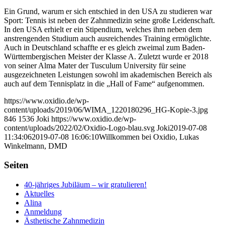
Ein Grund, warum er sich entschied in den USA zu studieren war
Sport: Tennis ist neben der Zahnmedizin seine große Leidenschaft.
In den USA erhielt er ein Stipendium, welches ihm neben dem
anstrengenden Studium auch ausreichendes Training ermöglichte.
Auch in Deutschland schaffte er es gleich zweimal zum Baden-
Württembergischen Meister der Klasse A. Zuletzt wurde er 2018
von seiner Alma Mater der Tusculum University für seine
ausgezeichneten Leistungen sowohl im akademischen Bereich als
auch auf dem Tennisplatz in die „Hall of Fame“ aufgenommen.
https://www.oxidio.de/wp-
content/uploads/2019/06/WIMA_1220180296_HG-Kopie-3.jpg
846
1536
Joki
https://www.oxidio.de/wp-
content/uploads/2022/02/Oxidio-Logo-blau.svg
Joki
2019-07-08
11:34:06
2019-07-08 16:06:10
Willkommen bei Oxidio, Lukas
Winkelmann, DMD
Seiten
40-jähriges Jubiläum – wir gratulieren!
Aktuelles
Alina
Anmeldung
Ästhetische Zahnmedizin