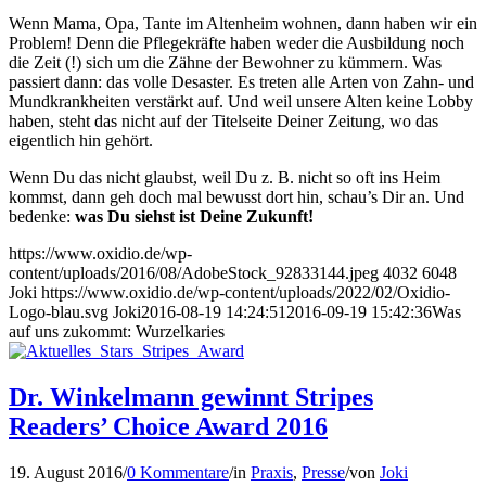
Wenn Mama, Opa, Tante im Altenheim wohnen, dann haben wir ein
Problem! Denn die Pflegekräfte haben weder die Ausbildung noch
die Zeit (!) sich um die Zähne der Bewohner zu kümmern. Was
passiert dann: das volle Desaster. Es treten alle Arten von Zahn- und
Mundkrankheiten verstärkt auf. Und weil unsere Alten keine Lobby
haben, steht das nicht auf der Titelseite Deiner Zeitung, wo das
eigentlich hin gehört.
Wenn Du das nicht glaubst, weil Du z. B. nicht so oft ins Heim
kommst, dann geh doch mal bewusst dort hin, schau’s Dir an. Und
bedenke:
was Du siehst ist Deine Zukunft!
https://www.oxidio.de/wp-
content/uploads/2016/08/AdobeStock_92833144.jpeg
4032
6048
Joki
https://www.oxidio.de/wp-content/uploads/2022/02/Oxidio-
Logo-blau.svg
Joki
2016-08-19 14:24:51
2016-09-19 15:42:36
Was
auf uns zukommt: Wurzelkaries
Dr. Winkelmann gewinnt Stripes
Readers’ Choice Award 2016
19. August 2016
/
0 Kommentare
/
in
Praxis
,
Presse
/
von
Joki