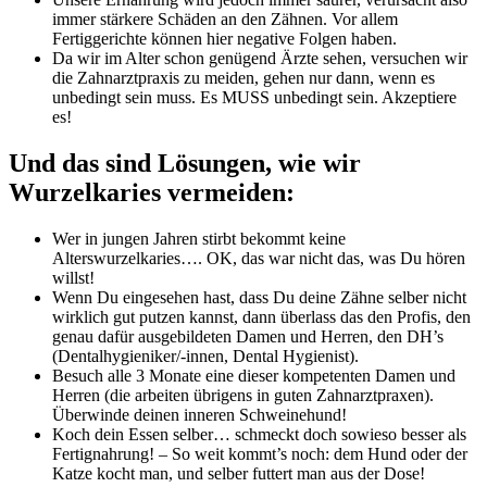
immer stärkere Schäden an den Zähnen. Vor allem
Fertiggerichte können hier negative Folgen haben.
Da wir im Alter schon genügend Ärzte sehen, versuchen wir
die Zahnarztpraxis zu meiden, gehen nur dann, wenn es
unbedingt sein muss. Es MUSS unbedingt sein. Akzeptiere
es!
Und das sind Lösungen, wie wir
Wurzelkaries vermeiden:
Wer in jungen Jahren stirbt bekommt keine
Alterswurzelkaries…. OK, das war nicht das, was Du hören
willst!
Wenn Du eingesehen hast, dass Du deine Zähne selber nicht
wirklich gut putzen kannst, dann überlass das den Profis, den
genau dafür ausgebildeten Damen und Herren, den DH’s
(Dentalhygieniker/-innen, Dental Hygienist).
Besuch alle 3 Monate eine dieser kompetenten Damen und
Herren (die arbeiten übrigens in guten Zahnarztpraxen).
Überwinde deinen inneren Schweinehund!
Koch dein Essen selber… schmeckt doch sowieso besser als
Fertignahrung! – So weit kommt’s noch: dem Hund oder der
Katze kocht man, und selber futtert man aus der Dose!