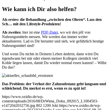
Wie kann ich Dir also helfen?
Als erstes: die Behandlung „zwischen den Ohren“. Lass den
Sch… mit den Lifestyle-Produkten!
Als zweites:
hier ist eine
PDF-Datei
, wo wir den pH von
Nahrungsmitteln messen. Wir werden das immer weiter
aktualisieren. Lad es Dir herunter und sieh, wie gefährlich heutige
Nahrungsmittel sind!
Und wenn Du nichts in Deinem Leben änderst, dann wirst Du
irgendwann bei mir oder einem meiner Kollegen ziemlich viel
Kohle liegen lassen, damit Du wieder normal essen kannst! – Willst
Du das?
Das Problem: der Verlust der Zahnsubstanz geht langsam und
schleichend. Du merkst es erst, wenn es zu spät ist!
https://www.oxidio.de/wp-
content/uploads/2016/08/DrWima_Doku_092015_L1004503-
e1472042032756.jpg
802
1200
Joki
https://www.oxidio.de/wp-
content/uploads/2022/02/Oxidio-Logo-blau.svg
Joki
2016-08-19