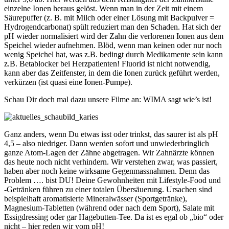
einzelne Ionen heraus gelöst. Wenn man in der Zeit mit einem
Säurepuffer (z. B. mit Milch oder einer Lösung mit Backpulver =
Hydrogendcarbonat) spült reduziert man den Schaden. Hat sich der
pH wieder normalisiert wird der Zahn die verlorenen Ionen aus dem
Speichel wieder aufnehmen. Blöd, wenn man keinen oder nur noch
wenig Speichel hat, was z.B. bedingt durch Medikamente sein kann
z.B. Betablocker bei Herzpatienten! Fluorid ist nicht notwendig,
kann aber das Zeitfenster, in dem die Ionen zurück geführt werden,
verkürzen (ist quasi eine Ionen-Pumpe).
Schau Dir doch mal dazu unsere Filme an: WIMA sagt wie’s ist!
Ganz anders, wenn Du etwas isst oder trinkst, das saurer ist als pH
4,5 – also niedriger. Dann werden sofort und unwiederbringlich
ganze Atom-Lagen der Zähne abgetragen. Wir Zahnärzte können
das heute noch nicht verhindern. Wir verstehen zwar, was passiert,
haben aber noch keine wirksame Gegenmassnahmen. Denn das
Problem …. bist DU! Deine Gewohnheiten mit Lifestyle-Food und
-Getränken führen zu einer totalen Übersäuerung. Ursachen sind
beispielhaft aromatisierte Mineralwässer (Sportgetränke),
Magnesium-Tabletten (während oder nach dem Sport), Salate mit
Essigdressing oder gar Hagebutten-Tee. Da ist es egal ob „bio“ oder
nicht – hier reden wir vom pH!