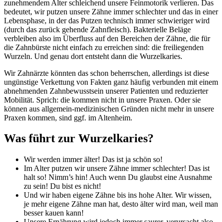
zunehmendem Alter schleichend unsere Feinmotorik verlieren. Das
bedeutet, wir putzen unsere Zähne immer schlechter und das in einer
Lebensphase, in der das Putzen technisch immer schwieriger wird
(durch das zurück gehende Zahnfleisch). Bakterielle Beläge
verbleiben also im Überfluss auf den Bereichen der Zähne, die für
die Zahnbürste nicht einfach zu erreichen sind: die freiliegenden
Wurzeln. Und genau dort entsteht dann die Wurzelkaries.
Wir Zahnärzte könnten das schon beherrschen, allerdings ist diese
ungünstige Verkettung von Fakten ganz häufig verbunden mit einem
abnehmenden Zahnbewusstsein unserer Patienten und reduzierter
Mobilität. Sprich: die kommen nicht in unsere Praxen. Oder sie
können aus allgemein-medizinischen Gründen nicht mehr in unsere
Praxen kommen, sind ggf. im Altenheim.
Was führt zur Wurzelkaries?
Wir werden immer älter! Das ist ja schön so!
Im Alter putzen wir unsere Zähne immer schlechter! Das ist
halt so! Nimm’s hin! Auch wenn Du glaubst eine Ausnahme
zu sein! Du bist es nicht!
Und wir haben eigene Zähne bis ins hohe Alter. Wir wissen,
je mehr eigene Zähne man hat, desto älter wird man, weil man
besser kauen kann!
Unsere Ernährung wird jedoch immer saurer, verursacht also