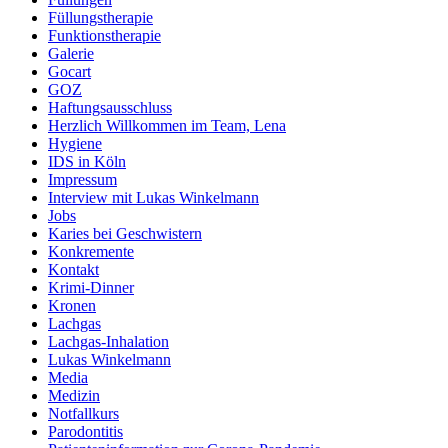
Füllungstherapie
Funktionstherapie
Galerie
Gocart
GOZ
Haftungsausschluss
Herzlich Willkommen im Team, Lena
Hygiene
IDS in Köln
Impressum
Interview mit Lukas Winkelmann
Jobs
Karies bei Geschwistern
Konkremente
Kontakt
Krimi-Dinner
Kronen
Lachgas
Lachgas-Inhalation
Lukas Winkelmann
Media
Medizin
Notfallkurs
Parodontitis