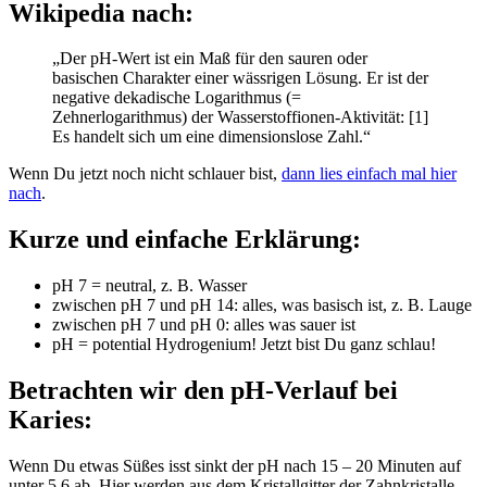
Wikipedia nach:
„Der pH-Wert ist ein Maß für den sauren oder
basischen Charakter einer wässrigen Lösung. Er ist der
negative dekadische Logarithmus (=
Zehnerlogarithmus) der Wasserstoffionen-Aktivität: [1]
Es handelt sich um eine dimensionslose Zahl.“
Wenn Du jetzt noch nicht schlauer bist,
dann lies einfach mal hier
nach
.
Kurze und einfache Erklärung:
pH 7 = neutral, z. B. Wasser
zwischen pH 7 und pH 14: alles, was basisch ist, z. B. Lauge
zwischen pH 7 und pH 0: alles was sauer ist
pH = potential Hydrogenium! Jetzt bist Du ganz schlau!
Betrachten wir den pH-Verlauf bei
Karies:
Wenn Du etwas Süßes isst sinkt der pH nach 15 – 20 Minuten auf
unter 5,6 ab. Hier werden aus dem Kristallgitter der Zahnkristalle