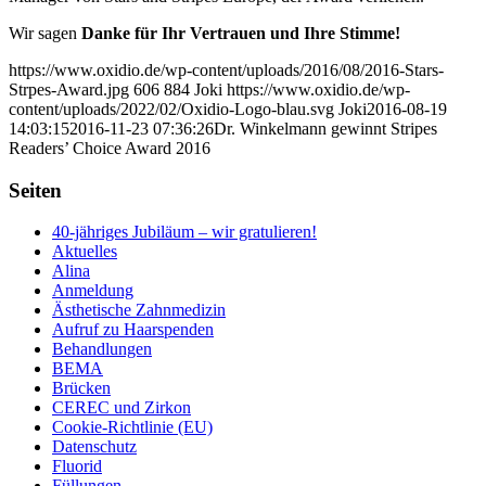
Wir sagen
Danke für Ihr Vertrauen und Ihre Stimme!
https://www.oxidio.de/wp-content/uploads/2016/08/2016-Stars-
Strpes-Award.jpg
606
884
Joki
https://www.oxidio.de/wp-
content/uploads/2022/02/Oxidio-Logo-blau.svg
Joki
2016-08-19
14:03:15
2016-11-23 07:36:26
Dr. Winkelmann gewinnt Stripes
Readers’ Choice Award 2016
Seiten
40-jähriges Jubiläum – wir gratulieren!
Aktuelles
Alina
Anmeldung
Ästhetische Zahnmedizin
Aufruf zu Haarspenden
Behandlungen
BEMA
Brücken
CEREC und Zirkon
Cookie-Richtlinie (EU)
Datenschutz
Fluorid
Füllungen