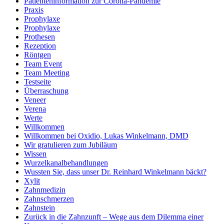
Patienteninformation zur Corona-Pandemie
Praxis
Prophylaxe
Prophylaxe
Prothesen
Rezeption
Röntgen
Team Event
Team Meeting
Testseite
Überraschung
Veneer
Verena
Werte
Willkommen
Willkommen bei Oxidio, Lukas Winkelmann, DMD
Wir gratulieren zum Jubiläum
Wissen
Wurzelkanalbehandlungen
Wussten Sie, dass unser Dr. Reinhard Winkelmann bäckt?
Xylit
Zahnmedizin
Zahnschmerzen
Zahnstein
Zurück in die Zahnzunft – Wege aus dem Dilemma einer