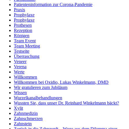
Patienteninformation zur Corona-Pandemie
Praxis
Prophylaxe
Prophylaxe
Prothesen
Rezeption
Röntgen
Team Event
Team Meeting
Testseite
Überraschung
Veneer
Verena
Werte
Willkommen
Willkommen bei Oxidio, Lukas Winkelmann, DMD
Wir gratulieren zum Jubiläum
Wissen
Wurzelkanalbehandlungen
Wussten Sie, dass unser Dr. Reinhard Winkelmann bäckt?
Xylit
Zahnmedizin
Zahnschmerzen
Zahnstein
Zurück in die Zahnzunft – Wege aus dem Dilemma einer