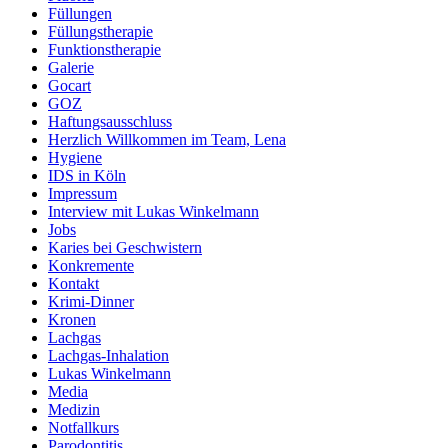
Füllungen
Füllungstherapie
Funktionstherapie
Galerie
Gocart
GOZ
Haftungsausschluss
Herzlich Willkommen im Team, Lena
Hygiene
IDS in Köln
Impressum
Interview mit Lukas Winkelmann
Jobs
Karies bei Geschwistern
Konkremente
Kontakt
Krimi-Dinner
Kronen
Lachgas
Lachgas-Inhalation
Lukas Winkelmann
Media
Medizin
Notfallkurs
Parodontitis