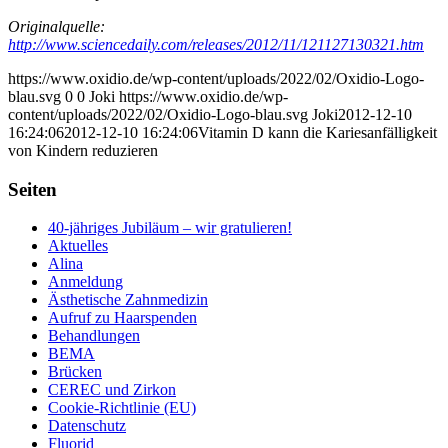
Originalquelle:
http://www.sciencedaily.com/releases/2012/11/121127130321.htm
https://www.oxidio.de/wp-content/uploads/2022/02/Oxidio-Logo-
blau.svg
0
0
Joki
https://www.oxidio.de/wp-
content/uploads/2022/02/Oxidio-Logo-blau.svg
Joki
2012-12-10
16:24:06
2012-12-10 16:24:06
Vitamin D kann die Kariesanfälligkeit
von Kindern reduzieren
Seiten
40-jähriges Jubiläum – wir gratulieren!
Aktuelles
Alina
Anmeldung
Ästhetische Zahnmedizin
Aufruf zu Haarspenden
Behandlungen
BEMA
Brücken
CEREC und Zirkon
Cookie-Richtlinie (EU)
Datenschutz
Fluorid